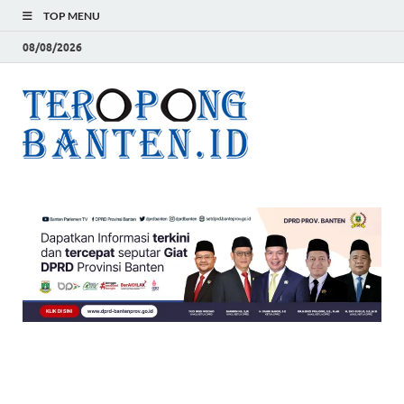
TOP MENU
08/08/2026
Teropon
Jelas, Akurat dan
Terpercaya
Banten