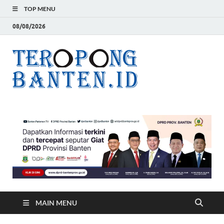
TOP MENU
08/08/2026
Teropon
Jelas, Akurat dan
Terpercaya
Banten
MAIN MENU