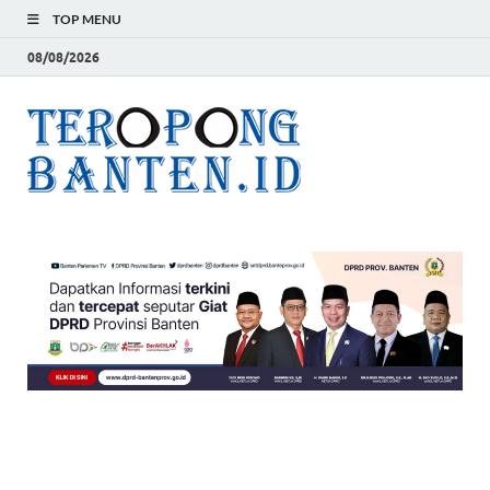
TOP MENU
08/08/2026
Teropon
Jelas, Akurat dan
Terpercaya
Banten