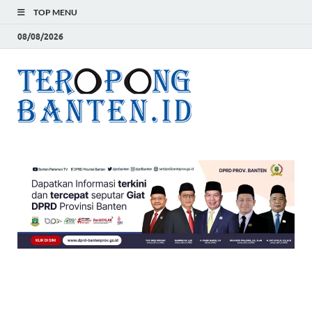
TOP MENU
08/08/2026
Teropon
Jelas, Akurat dan
Terpercaya
Banten