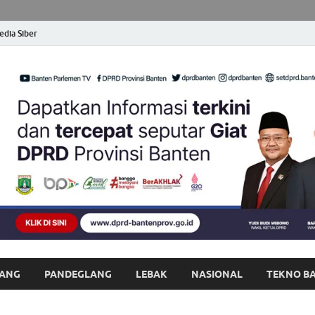
dia Siber
opong Banten
at dan Terpercaya
ANG
PANDEGLANG
LEBAK
NASIONAL
TEKNO B