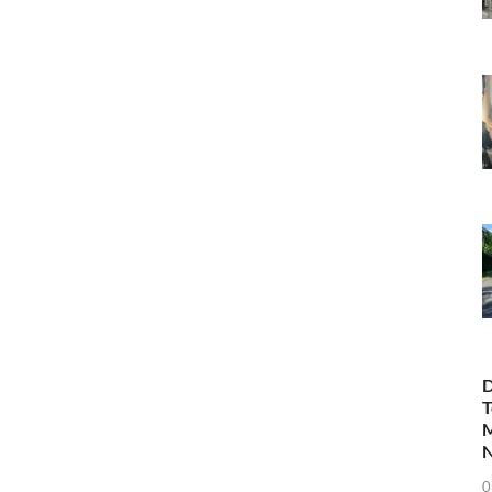
D
T
M
N
0