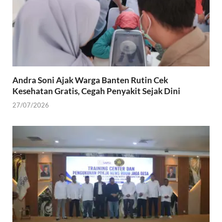
)
r
u
)
Andra Soni Ajak Warga Banten Rutin Cek
Kesehatan Gratis, Cegah Penyakit Sejak Dini
27/07/2026