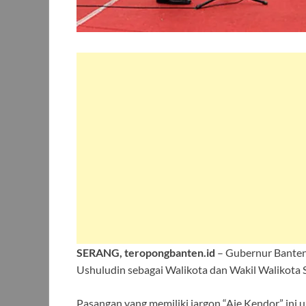
SERANG, teropongbanten.id
– Gubernur Banten
Ushuludin sebagai Walikota dan Wakil Walikota 
Pasangan yang memiliki jargon “Aje Kendor” ini u