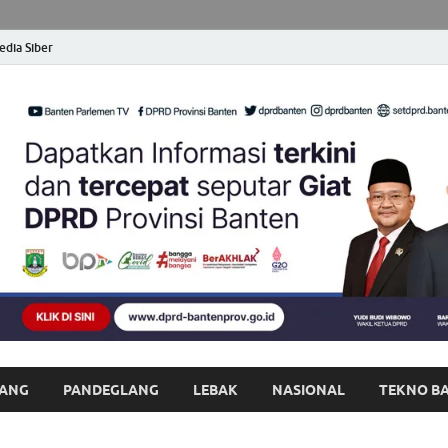
dia Siber
opong Banten
at dan Terpercaya
ANG
PANDEGLANG
LEBAK
NASIONAL
TEKNO B