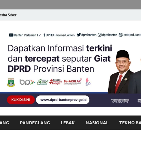
dia Siber
opong Banten
at dan Terpercaya
ANG
PANDEGLANG
LEBAK
NASIONAL
TEKNO B