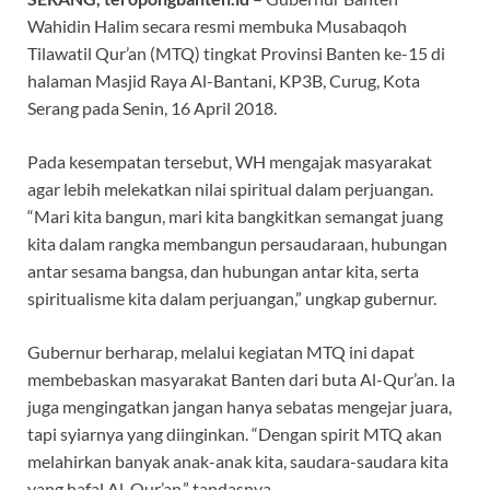
Wahidin Halim secara resmi membuka Musabaqoh
Tilawatil Qur’an (MTQ) tingkat Provinsi Banten ke-15 di
halaman Masjid Raya Al-Bantani, KP3B, Curug, Kota
Serang pada Senin, 16 April 2018.
Pada kesempatan tersebut, WH mengajak masyarakat
agar lebih melekatkan nilai spiritual dalam perjuangan.
“Mari kita bangun, mari kita bangkitkan semangat juang
kita dalam rangka membangun persaudaraan, hubungan
antar sesama bangsa, dan hubungan antar kita, serta
spiritualisme kita dalam perjuangan,” ungkap gubernur.
Gubernur berharap, melalui kegiatan MTQ ini dapat
membebaskan masyarakat Banten dari buta Al-Qur’an. Ia
juga mengingatkan jangan hanya sebatas mengejar juara,
tapi syiarnya yang diinginkan. “Dengan spirit MTQ akan
melahirkan banyak anak-anak kita, saudara-saudara kita
yang hafal Al-Qur’an,” tandasnya.