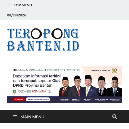
TOP MENU
08/08/2026
Teropon
Jelas, Akurat dan
Terpercaya
Banten
MAIN MENU