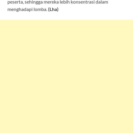
peserta, sehingga mereka lebih konsentrasi dalam
menghadapi lomba.
(Lha)