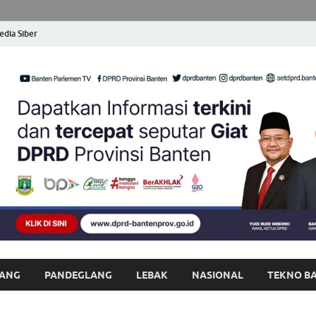
dia Siber
opong Banten
at dan Terpercaya
ANG
PANDEGLANG
LEBAK
NASIONAL
TEKNO B