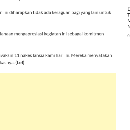
D
n ini diharapkan tidak ada keraguan bagi yang lain untuk
T
M
N
iahaan mengapresiasi kegiatan ini sebagai komitmen
0
aksin 11 nakes lansia kami hari ini. Mereka menyatakan
gkasnya.
(Lel)