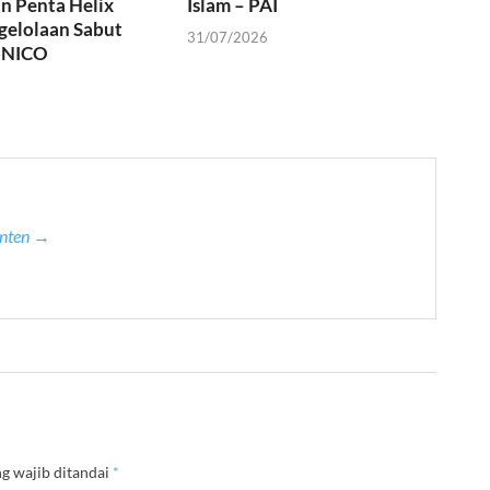
n Penta Helix
Islam – PAI
gelolaan Sabut
31/07/2026
. NICO
anten →
g wajib ditandai
*