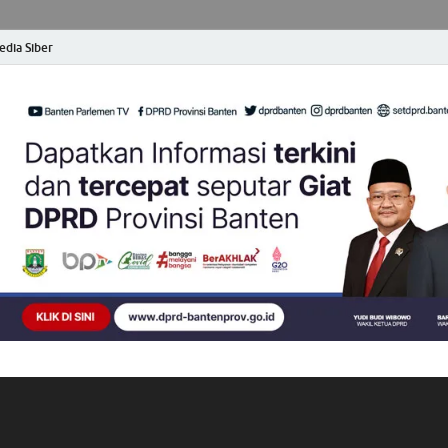
dia Siber
opong Banten
at dan Terpercaya