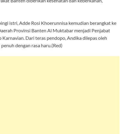
kat Banten diberikan kesehatan dan keberkahan,”
ingi istri, Adde Rosi Khoerunnisa kemudian berangkat ke
 Daerah Provinsi Banten Al Muktabar menjadi Penjabat
 Karnavian. Dari teras pendopo, Andika dilepas oleh
 penuh dengan rasa haru.(Red)