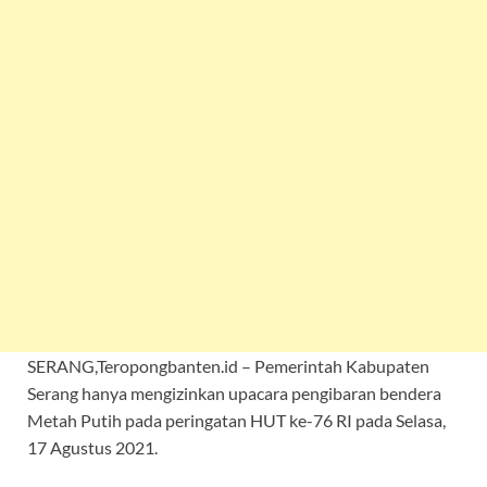
SERANG,Teropongbanten.id – Pemerintah Kabupaten
Serang hanya mengizinkan upacara pengibaran bendera
Metah Putih pada peringatan HUT ke-76 RI pada Selasa,
17 Agustus 2021.