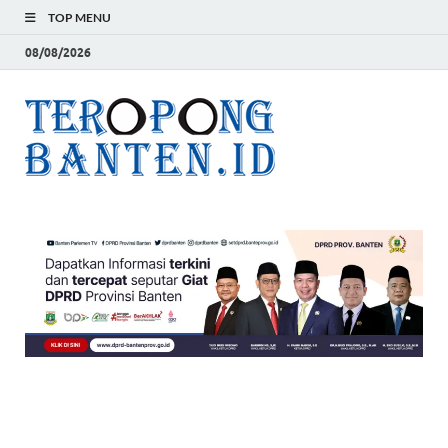
TOP MENU
08/08/2026
Teropon
Jelas, Akurat dan
Terpercaya
Banten