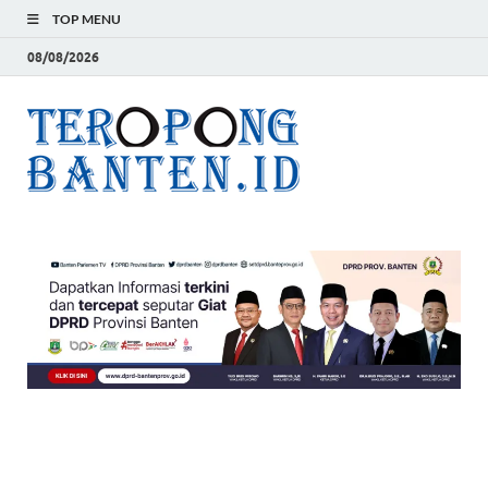
TOP MENU
08/08/2026
Teropon
Jelas, Akurat dan
Terpercaya
Banten