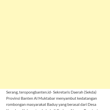
Serang, teropongbanten.id- Sekretaris Daerah (Sekda)
Provinsi Banten Al Muktabar menyambut kedatangan
rombongan masyarakat Baduy yang berasal dari Desa