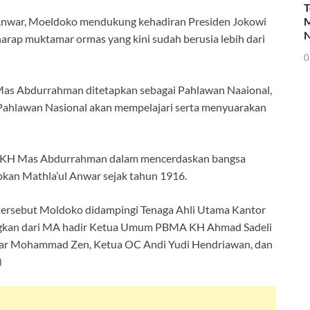
T
M
 Anwar, Moeldoko mendukung kehadiran Presiden Jokowi
N
arap muktamar ormas yang kini sudah berusia lebih dari
0
 Mas Abdurrahman ditetapkan sebagai Pahlawan Naaional,
Pahlawan Nasional akan mempelajari serta menyuarakan
n KH Mas Abdurrahman dalam mencerdaskan bangsa
apkan Mathla’ul Anwar sejak tahun 1916.
tersebut Moldoko didampingi Tenaga Ahli Utama Kantor
dangkan dari MA hadir Ketua Umum PBMA KH Ahmad Sadeli
war Mohammad Zen, Ketua OC Andi Yudi Hendriawan, dan
)