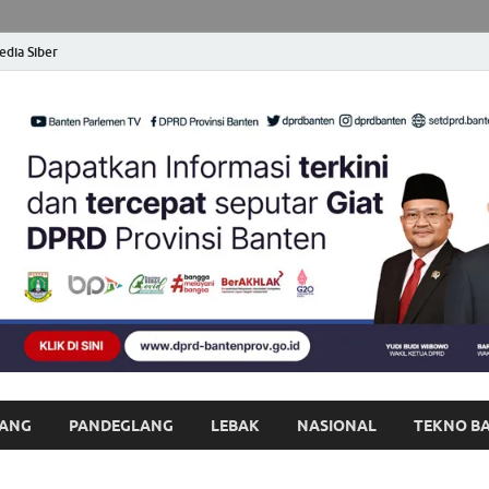
dia Siber
opong Banten
at dan Terpercaya
ANG
PANDEGLANG
LEBAK
NASIONAL
TEKNO B