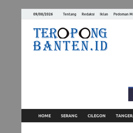
09/08/2026
Tentang
Redaksi
Iklan
Pedoman Me
Ter
Jelas, Akur
HOME
SERANG
CILEGON
TANGER