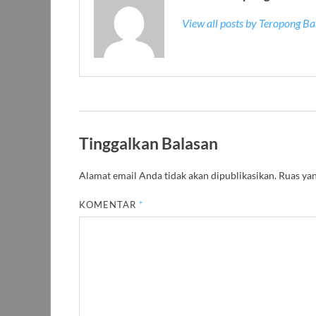
n
y
g
g
g
a
b
b
b
n
a
a
View all posts by Teropong B
a
g
r
r
r
b
u
u
u
a
)
)
)
r
u
)
Tinggalkan Balasan
Alamat email Anda tidak akan dipublikasikan.
Ruas yan
KOMENTAR
*