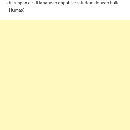
dukungan air di lapangan dapat tersalurkan dengan baik.
(Humas)