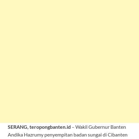
SERANG, teropongbanten.id
– Wakil Gubernur Banten
Andika Hazrumy penyempitan badan sungai di Cibanten