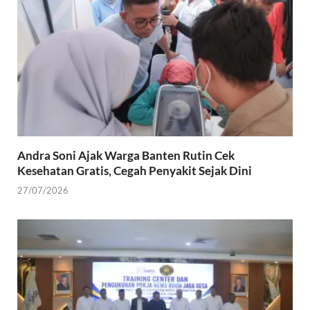
g
a
b
b
b
n
a
a
a
g
r
r
r
b
u
u
u
a
)
)
)
r
u
)
Andra Soni Ajak Warga Banten Rutin Cek
Kesehatan Gratis, Cegah Penyakit Sejak Dini
27/07/2026