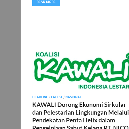
READ MORE
HEADLINE
/
LATEST
/
NASIONAL
KAWALI Dorong Ekonomi Sirkular
dan Pelestarian Lingkungan Melalui
Pendekatan Penta Helix dalam
Pengelolaan Sabut Kelapa PT. NICO