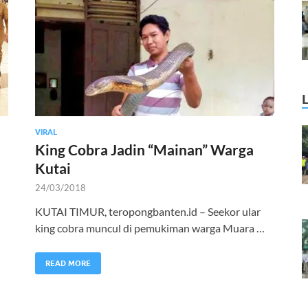
VIRAL
King Cobra Jadin “Mainan” Warga
Kutai
24/03/2018
KUTAI TIMUR, teropongbanten.id – Seekor ular
king cobra muncul di pemukiman warga Muara …
READ MORE