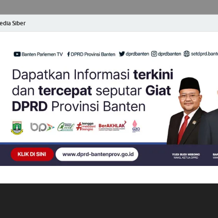
dia Siber
opong Banten
at dan Terpercaya