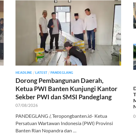
HEADLINE
/
LATEST
/
PANDEGLANG
Dorong Pembangunan Daerah,
Ketua PWI Banten Kunjungi Kantor
D
T
Sekber PWI dan SMSI Pandeglang
M
07/08/2026
N
PANDEGLANG /, Teropongbanten.id- Ketua
0
Persatuan Wartawan Indonesia (PWI) Provinsi
Banten Rian Nopandra dan …